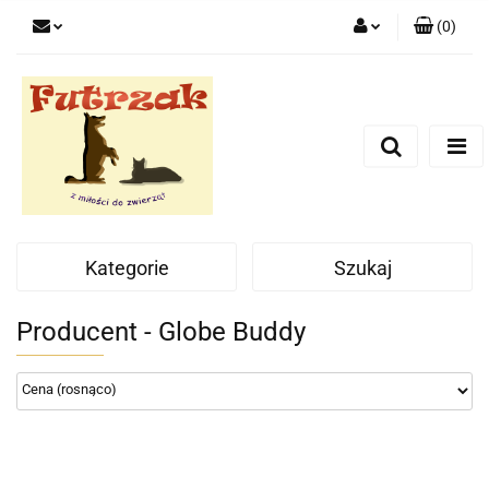
(
0
)
Zaloguj się
Zarejestruj się
Dodaj zgłoszenie
Zgody cookies
Kategorie
Szukaj
Producent - Globe Buddy