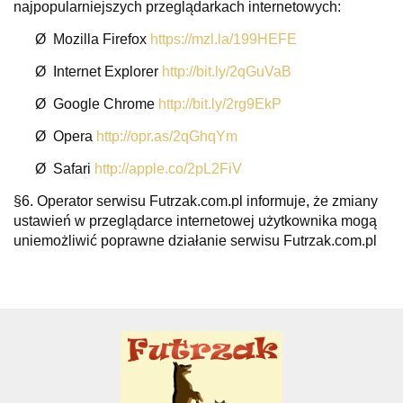
najpopularniejszych przeglądarkach internetowych:
Ø
Mozilla Firefox
https://mzl.la/199HEFE
Ø
Internet Explorer
http://bit.ly/2qGuVaB
Ø
Google Chrome
http://bit.ly/2rg9EkP
Ø
Opera
http://opr.as/2qGhqYm
Ø
Safari
http://apple.co/2pL2FiV
§6. Operator serwisu Futrzak.com.pl informuje, że zmiany
ustawień w przeglądarce internetowej użytkownika mogą
uniemożliwić poprawne działanie serwisu Futrzak.com.pl