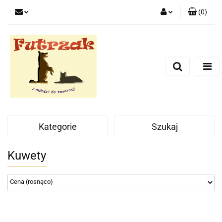
(
0
)
Zaloguj się
Zarejestruj się
Dodaj zgłoszenie
Zgody cookies
Kategorie
Szukaj
Kuwety