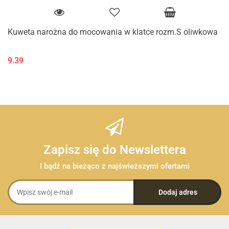
Kuweta narożna do mocowania w klatce rozm.S oliwkowa
9.39
Zapisz się do Newslettera
I bądź na bieżąco z najświeższymi ofertami