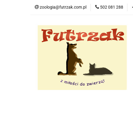
zoologia@futrzak.com.pl
502 081 288
Dla psa
Dla k
Zobacz
Dla psa
Dla kota
Dla gryzoni