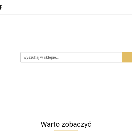
ota
Dla gryzoni
Dla ptaków
Dla gadów
D
Dla ptaków
Dla gadów
Dla Ciebie
Zobacz
Warto zobaczyć