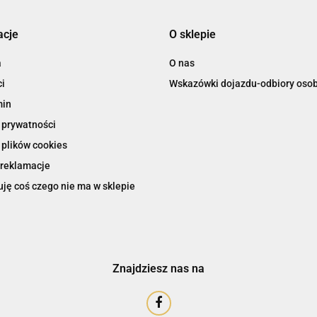
acje
O sklepie
a
O nas
i
Wskazówki dojazdu-odbiory osob
min
 prywatności
 plików cookies
 reklamacje
ję coś czego nie ma w sklepie
Znajdziesz nas na