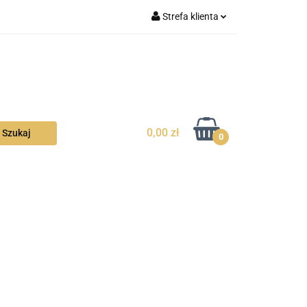
Strefa klienta
la Ciebie
Zaloguj się
Zarejestruj się
Dodaj zgłoszenie
Zgody cookies
0,00 zł
0