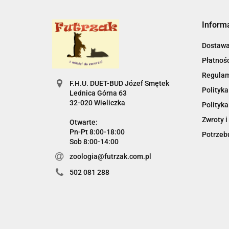
Inform
Dostaw
Płatnośc
Regula
F.H.U. DUET-BUD Józef Smętek
Polityka
Lednica Górna 63
32-020 Wieliczka
Polityka
Zwroty i
Otwarte:
Pn-Pt 8:00-18:00
Potrzebu
Sob 8:00-14:00
zoologia@futrzak.com.pl
502 081 288