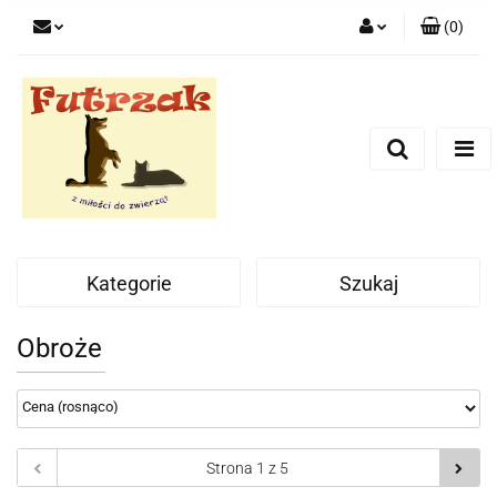
(
0
)
Zaloguj się
Zarejestruj się
Dodaj zgłoszenie
Zgody cookies
Kategorie
Szukaj
Obroże