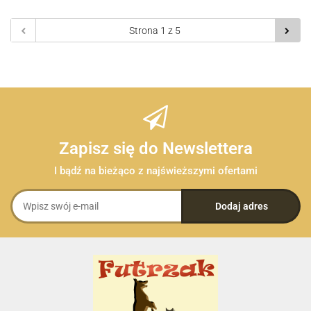
Zapisz się do Newslettera
I bądź na bieżąco z najświeższymi ofertami