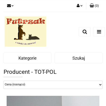
(
0
)
Zaloguj się
Zarejestruj się
Dodaj zgłoszenie
Zgody cookies
Kategorie
Szukaj
Producent - TOT-POL