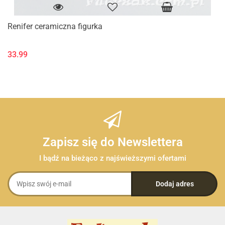
Renifer ceramiczna figurka
33.99
Zapisz się do Newslettera
I bądź na bieżąco z najświeższymi ofertami