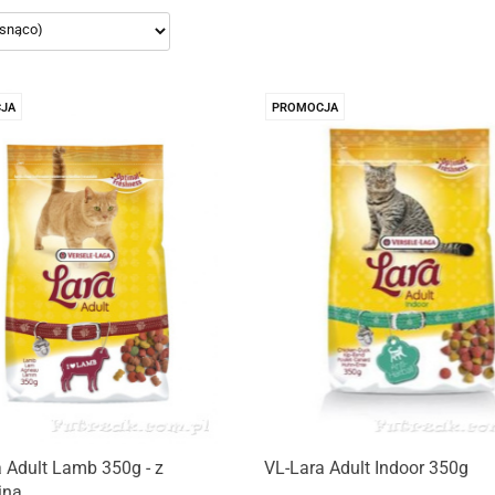
JA
PROMOCJA
Produkt niedostępny
Produkt niedostępny
 Adult Lamb 350g - z
VL-Lara Adult Indoor 350g
iną