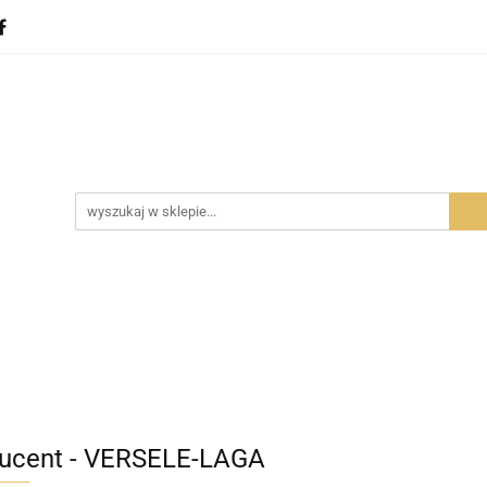
ota
Dla gryzoni
Dla ptaków
Dla gadów
D
Dla ptaków
Dla gadów
Dla Ciebie
Zobacz
ucent - VERSELE-LAGA