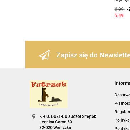
6.99
-
5.49
Zapisz się do Newslett
Inform
Dostaw
Płatnośc
Regula
F.H.U. DUET-BUD Józef Smętek
Polityka
Lednica Górna 63
32-020 Wieliczka
Polityka