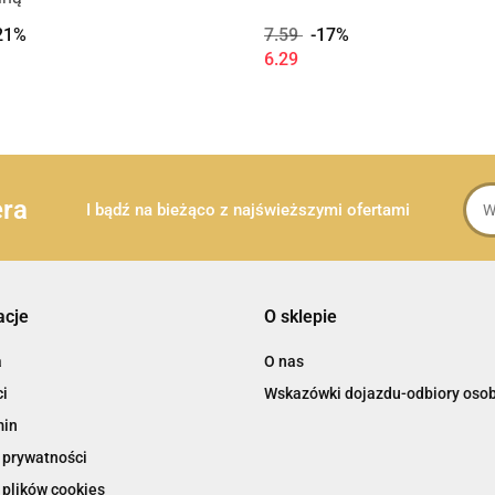
21%
7.59
-17%
6.29
era
I bądź na bieżąco z najświeższymi ofertami
acje
O sklepie
a
O nas
i
Wskazówki dojazdu-odbiory osob
min
 prywatności
 plików cookies