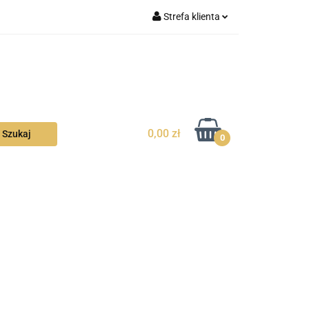
Strefa klienta
la Ciebie
Zaloguj się
Zarejestruj się
Dodaj zgłoszenie
Zgody cookies
0,00 zł
0