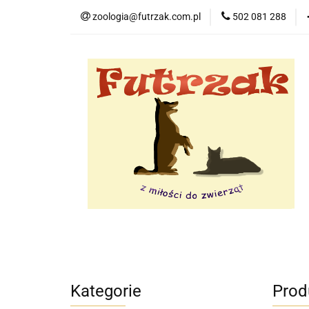
zoologia@futrzak.com.pl
502 081 288
Dla psa
Dla k
Zobacz
Dla psa
Dla kota
Dla gryzoni
Kategorie
Prod