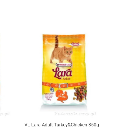
Produkt niedostępny
VL-Lara Adult Turkey&Chicken 350g