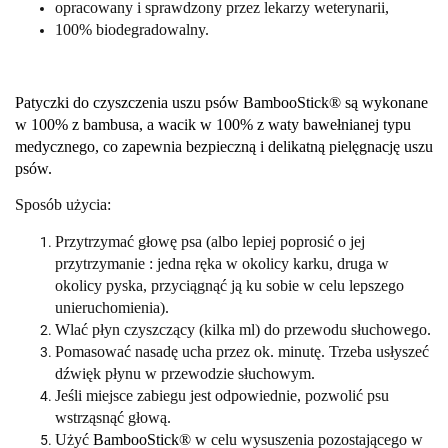
opracowany i sprawdzony przez lekarzy weterynarii,
100% biodegradowalny.
Patyczki do czyszczenia uszu psów BambooStick® są wykonane
w 100% z bambusa, a wacik w 100% z waty bawełnianej typu
medycznego, co zapewnia bezpieczną i delikatną pielęgnację uszu
psów.
Sposób użycia:
Przytrzymać głowę psa (albo lepiej poprosić o jej
przytrzymanie : jedna ręka w okolicy karku, druga w
okolicy pyska, przyciągnąć ją ku sobie w celu lepszego
unieruchomienia).
Wlać płyn czyszczący (kilka ml) do przewodu słuchowego.
Pomasować nasadę ucha przez ok. minutę. Trzeba usłyszeć
dźwięk płynu w przewodzie słuchowym.
Jeśli miejsce zabiegu jest odpowiednie, pozwolić psu
wstrząsnąć głową.
Użyć
BambooStick®
w celu wysuszenia pozostającego w