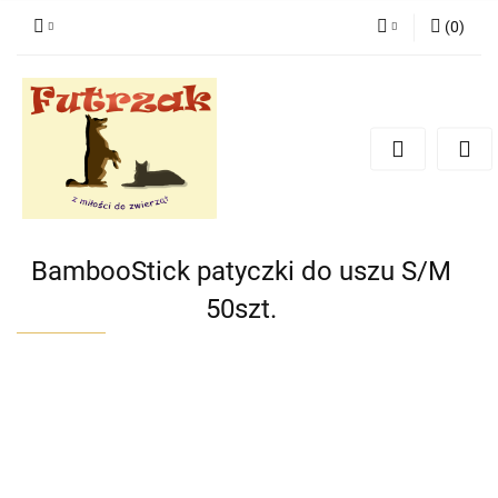
(
0
)
Zaloguj się
Zarejestruj się
Dodaj zgłoszenie
Zgody cookies
BambooStick patyczki do uszu S/M
50szt.