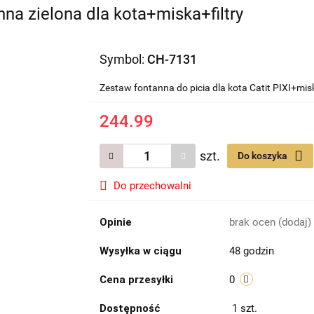
nna zielona dla kota+miska+filtry
Symbol:
CH-7131
Zestaw fontanna do picia dla kota Catit PIXI+mis
244.99
szt.
Do koszyka
Do przechowalni
Opinie
brak ocen
(dodaj)
Wysyłka w ciągu
48 godzin
Cena przesyłki
0
Dostępność
1
szt.