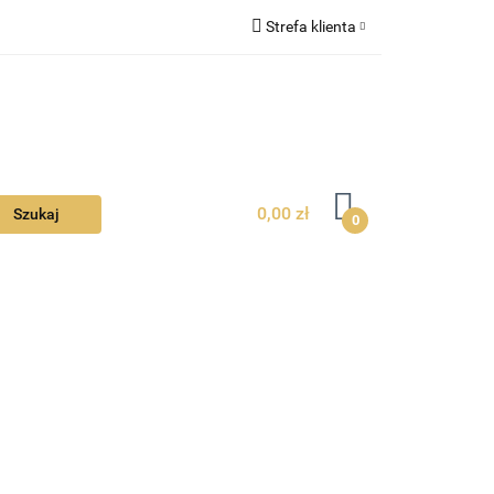
Strefa klienta
Ciebie
Zaloguj się
Zarejestruj się
Dodaj zgłoszenie
Zgody cookies
0,00 zł
0