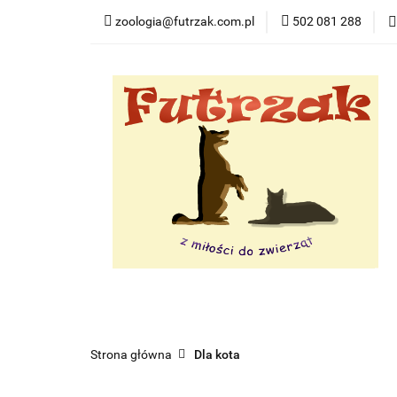
zoologia@futrzak.com.pl
502 081 288
Dla psa
Dla ko
Zobacz
Dla psa
Dla kota
Dla gryzoni
Dl
Strona główna
Dla kota