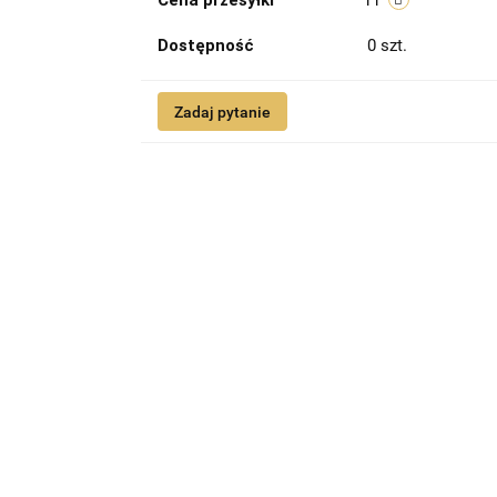
Cena przesyłki
11
Dostępność
0
szt.
Zadaj pytanie