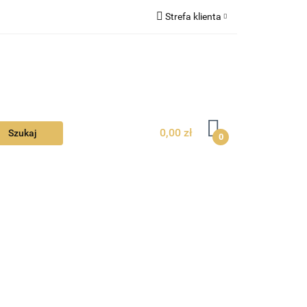
Strefa klienta
Ciebie
Zaloguj się
Zarejestruj się
Dodaj zgłoszenie
Zgody cookies
0,00 zł
0