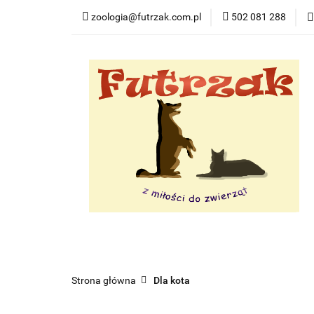
zoologia@futrzak.com.pl
502 081 288
Dla psa
Dla ko
Zobacz
Dla psa
Dla kota
Dla gryzoni
Dl
Strona główna
Dla kota