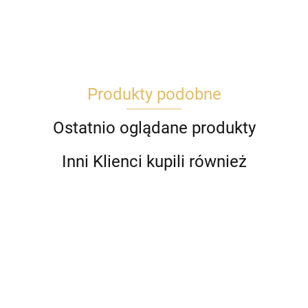
Produkty podobne
Ostatnio oglądane produkty
Inni Klienci kupili również
Bluza z
Bomber
Dozownik
Dozownik
kapturem
Micro
Tasty na
Tasty na
BE
Duraform