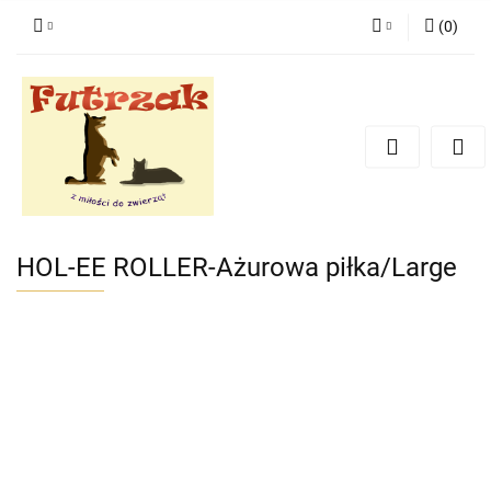
(
0
)
Zaloguj się
Zarejestruj się
Dodaj zgłoszenie
Zgody cookies
HOL-EE ROLLER-Ażurowa piłka/Large