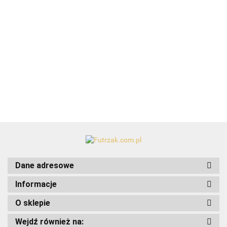
karmę lub
karmę lub
50.99
39.99
54.29
49.99
NORDIC
zabawka
wodę/1,5l-
wodę/1,5l-
TX-
dla psa
HOL-EE
Eden
Luxurious
67482
FOOTBALL/Medium
43.99
Dane adresowe
Informacje
O sklepie
Wejdź również na:
Art-Pol