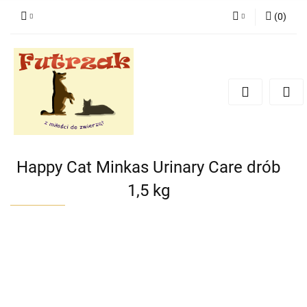
(
0
)
Zaloguj się
Zarejestruj się
Dodaj zgłoszenie
Zgody cookies
Happy Cat Minkas Urinary Care drób
1,5 kg