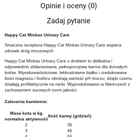
Opinie i oceny (0)
Zadaj pytanie
Happy Cat Minkas Urinary Care
Smaczna receptura Happy Cat Minkas Urinary Care wspiera
zdrowie dróg moczowych
Happy Cat Minkas Urinary Care z drobiem to delikatna i
odpowiednio zbilansowana, pełnoporcjowa karma dla dorosłych
kotów. Wysokowartościowe, lekkostrawne białko i zredukowane
ilości magnezu i fosforu obniżają wartość pH moczu, dzięki czemu
działają profilaktycznie na nerki. Wyprodukowano w Niemczech z
zachowaniem surowych norm jakości.
Zalecenia karmienia:
Masa kota w kg
Ilość karmy (g/dzień)
normalna aktywność
2
35
3
45
4
55