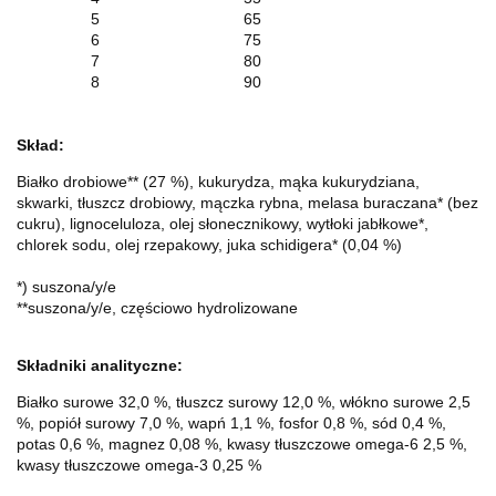
5
65
6
75
7
80
8
90
Skład:
Białko drobiowe** (27 %), kukurydza, mąka kukurydziana,
skwarki, tłuszcz drobiowy, mączka rybna, melasa buraczana* (bez
cukru), lignoceluloza, olej słonecznikowy, wytłoki jabłkowe*,
chlorek sodu, olej rzepakowy, juka schidigera* (0,04 %)
*) suszona/y/e
**suszona/y/e, częściowo hydrolizowane
Składniki analityczne:
Białko surowe 32,0 %, tłuszcz surowy 12,0 %, włókno surowe 2,5
%, popiół surowy 7,0 %, wapń 1,1 %, fosfor 0,8 %, sód 0,4 %,
potas 0,6 %, magnez 0,08 %, kwasy tłuszczowe omega-6 2,5 %,
kwasy tłuszczowe omega-3 0,25 %