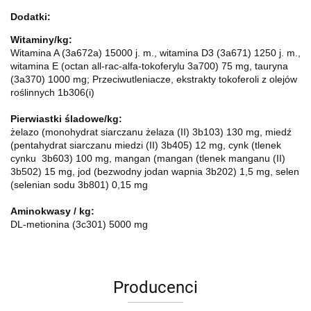
Dodatki:
Witaminy/kg:
Witamina A (3a672a) 15000 j. m., witamina D3 (3a671) 1250 j. m.,
witamina E (octan all-rac-alfa-tokoferylu 3a700) 75 mg, tauryna
(3a370) 1000 mg; Przeciwutleniacze, ekstrakty tokoferoli z olejów
roślinnych 1b306(i)
Pierwiastki śladowe/kg:
żelazo (monohydrat siarczanu żelaza (II) 3b103) 130 mg, miedź
(pentahydrat siarczanu miedzi (II) 3b405) 12 mg, cynk (tlenek
cynku 3b603) 100 mg, mangan (mangan (tlenek manganu (II)
3b502) 15 mg, jod (bezwodny jodan wapnia 3b202) 1,5 mg, selen
(selenian sodu 3b801) 0,15 mg
Aminokwasy / kg:
DL-metionina (3c301) 5000 mg
Producenci