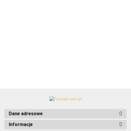
ClipBox
Tick
Catit Pixi
Catit Pixi
Catit Pixi
Twister
20.99
Myszka
Kurczak
Spinner
TRIO
Dental Care
wańka
wańka
zestaw
czyste zęby
27.99
24.99
33.99
wstańka na
wstańka na
części
nakładki na
25.99
przysmaki
przysmaki
zamiennych
palce/50 szt.-
TX-29393
Dane adresowe
Informacje