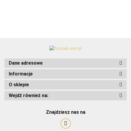
wodę/1,5l-
przysmaki
Eden
Luxurious
Zakochany
Indy&Luoise
kot
Dane adresowe
Informacje
O sklepie
Wejdź również na:
Znajdziesz nas na
Art-Pol