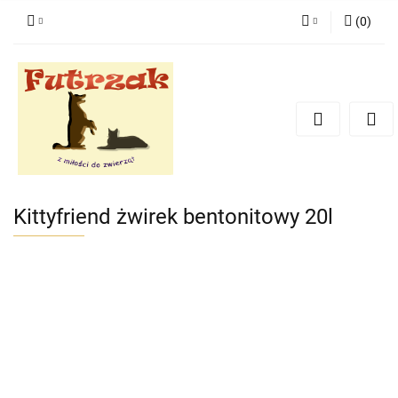
(
0
)
Zaloguj się
Zarejestruj się
Dodaj zgłoszenie
Zgody cookies
Kittyfriend żwirek bentonitowy 20l