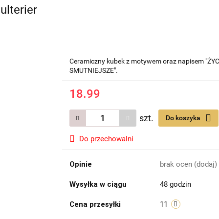
lterier
Ceramiczny kubek z motywem oraz napisem "Ż
SMUTNIEJSZE".
18.99
szt.
Do koszyka
Do przechowalni
Opinie
brak ocen
(dodaj)
Wysyłka w ciągu
48 godzin
Cena przesyłki
11