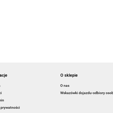
i plastikowe
erca-15 szt.
Bombki
Bombki
plastikowe/mroźna
plastikowe/czerwone/tuba-
mięta/16 sztuk
14szt.
19.99
15.99
acje
O sklepie
a
O nas
i
Wskazówki dojazdu-odbiory osob
min
 prywatności