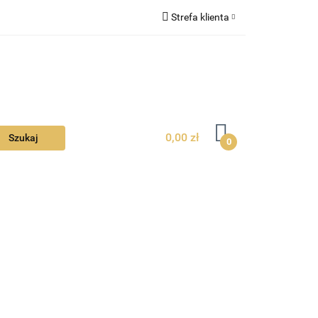
Strefa klienta
Ciebie
Zaloguj się
Zarejestruj się
Dodaj zgłoszenie
Zgody cookies
0,00 zł
0