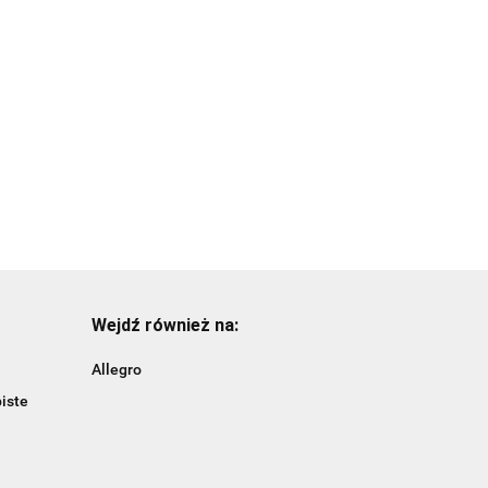
plastikowe/tuba-
Bombki
6szt.
15.99
plastikowe/złote/tuba-
14szt.
15.99
Wejdź również na:
Allegro
iste