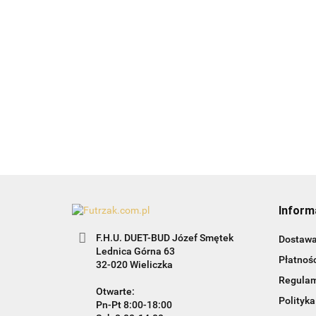
Białe ptaszki-
czarne-24szt.
Bombk
zawieszka na
złote s
15.99
chonikę
13.99
19.99
Inform
F.H.U. DUET-BUD Józef Smętek
Dostaw
Lednica Górna 63
Płatnośc
32-020 Wieliczka
Regula
Otwarte:
Polityka
Pn-Pt 8:00-18:00