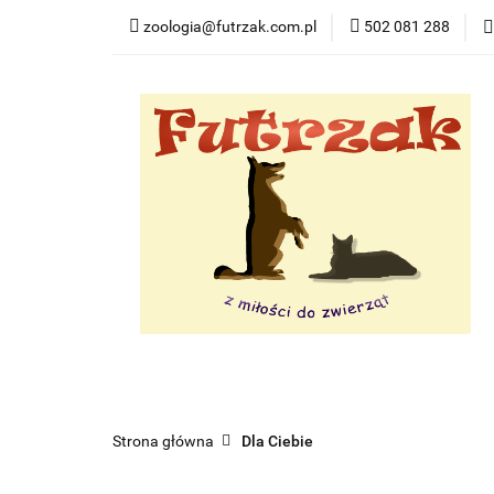
zoologia@futrzak.com.pl
502 081 288
Dla psa
Dla ko
Zobacz
Dla psa
Dla kota
Dla gryzoni
Dl
Strona główna
Dla Ciebie