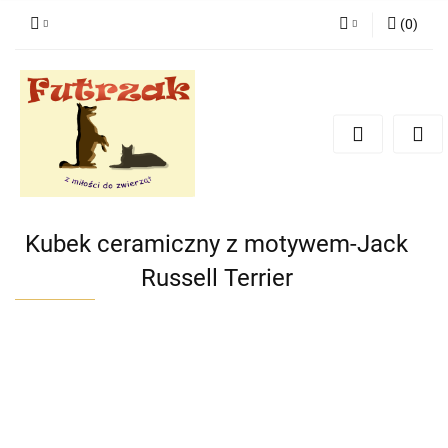
(
0
)
Zaloguj się
Zarejestruj się
Dodaj zgłoszenie
Zgody cookies
Kubek ceramiczny z motywem-Jack
Russell Terrier