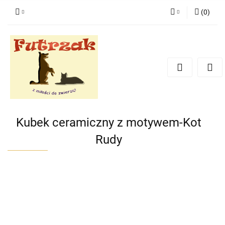
(
0
)
Zaloguj się
Zarejestruj się
Dodaj zgłoszenie
Zgody cookies
Kubek ceramiczny z motywem-Kot
Rudy