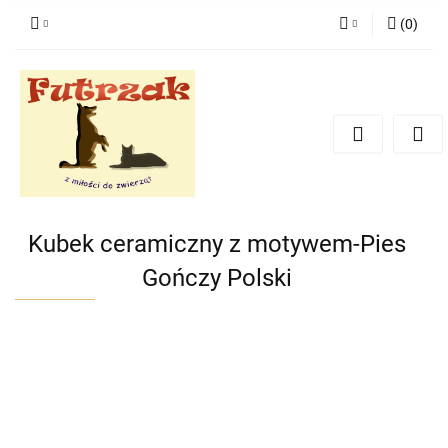
(
0
)
Zaloguj się
Zarejestruj się
Dodaj zgłoszenie
Zgody cookies
Kubek ceramiczny z motywem-Pies
Gończy Polski