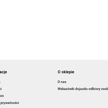
i plastikowe
erca-15 szt.
Bombki
Bombki
plastikowe/mroźna
plastikowe/czerwone/tuba-
mięta/16 sztuk
14szt.
19.99
15.99
acje
O sklepie
a
O nas
i
Wskazówki dojazdu-odbiory osob
min
 prywatności