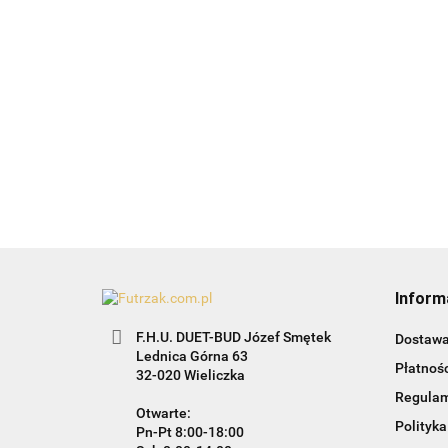
Białe ptaszki-
czarne-24szt.
Bombk
zawieszka na
złote s
15.99
chonikę
13.99
19.99
Inform
F.H.U. DUET-BUD Józef Smętek
Dostaw
Lednica Górna 63
Płatnośc
32-020 Wieliczka
Regula
Otwarte:
Polityka
Pn-Pt 8:00-18:00