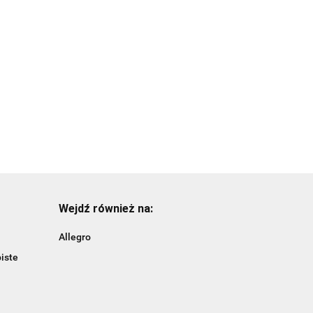
plastikowe/tuba-
Bombki
6szt.
15.99
plastikowe/złote/tuba-
14szt.
15.99
Wejdź również na:
Allegro
iste