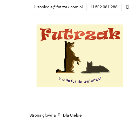
zoologia@futrzak.com.pl
502 081 288
Dla psa
Dla ko
Zobacz
Dla psa
Dla kota
Dla gryzoni
Dl
Strona główna
Dla Ciebie