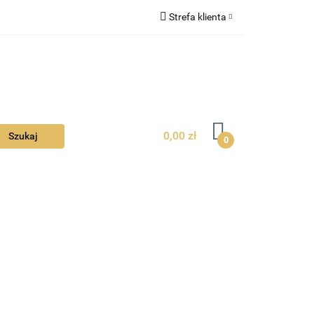
Strefa klienta
Ciebie
Zaloguj się
Zarejestruj się
Dodaj zgłoszenie
Zgody cookies
0,00 zł
0