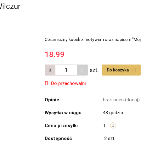
ilczur
Ceramiczny kubek z motywem oraz napisem "Moje 
18.99
szt.
Do koszyka
Do przechowalni
Opinie
brak ocen
(dodaj)
Wysyłka w ciągu
48 godzin
Cena przesyłki
11
Dostępność
2
szt.