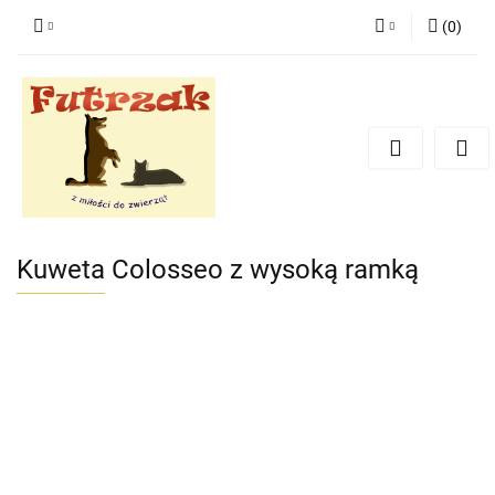
(
0
)
Zaloguj się
Zarejestruj się
Dodaj zgłoszenie
Zgody cookies
Kuweta Colosseo z wysoką ramką