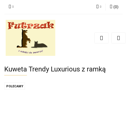
(
0
)
Zaloguj się
Zarejestruj się
Dodaj zgłoszenie
Zgody cookies
Kuweta Trendy Luxurious z ramką
POLECAMY