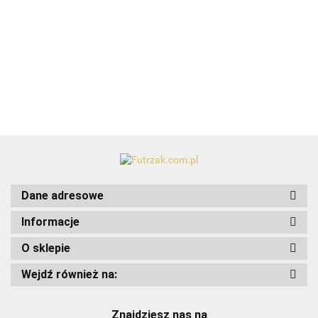
Budka DUCK z
Indy&Luoise
kot
materacem/niebieska
79.99
Dane adresowe
Informacje
O sklepie
Art-Pol
Wejdź również na:
Znajdziesz nas na