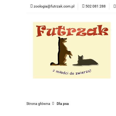
zoologia@futrzak.com.pl
502 081 288
Dla psa
Dla ko
Zobacz
Dla psa
Dla kota
Dla gryzoni
Dl
Strona główna
Dla psa