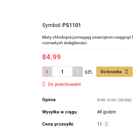
Symbol:
PS1101
Maty chłodzące pomagają zwierzętom osiągnąć ko
rozmaitych dolegliwości.
84.99
szt.
Do koszyka
Do przechowalni
Opinie
brak ocen
(dodaj)
Wysyłka w ciągu
48 godzin
Cena przesyłki
11