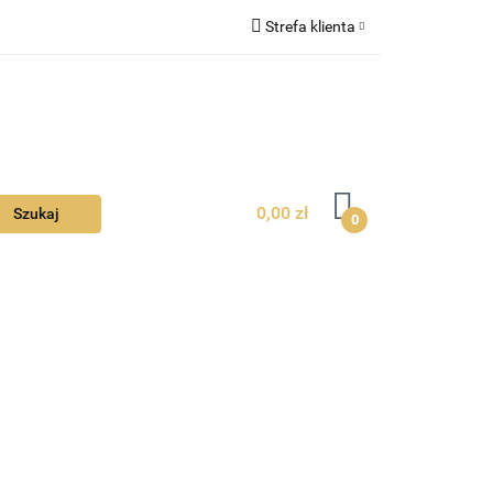
Strefa klienta
Ciebie
Zaloguj się
Zarejestruj się
Dodaj zgłoszenie
Zgody cookies
0,00 zł
0