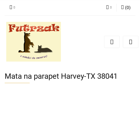
(
0
)
Zaloguj się
Zarejestruj się
Dodaj zgłoszenie
Zgody cookies
Mata na parapet Harvey-TX 38041