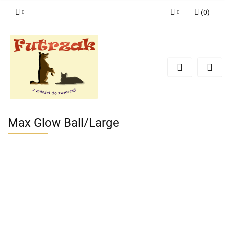
(
0
)
Zaloguj się
Zarejestruj się
Dodaj zgłoszenie
Zgody cookies
Max Glow Ball/Large