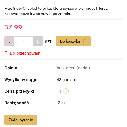
Max Glow Chuckit! to piłka, która świeci w ciemności! Teraz
zabawa może trwać nawet po zmroku!
37.99
szt.
Do koszyka
Do przechowalni
Opinie
brak ocen
(dodaj)
Wysyłka w ciągu
48 godzin
Cena przesyłki
11
Dostępność
2
szt.
Zadaj pytanie