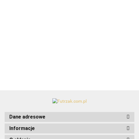
Bomber Micro Duraform zabawka dla psa
39.99
Art-Pol
Dane adresowe
Informacje