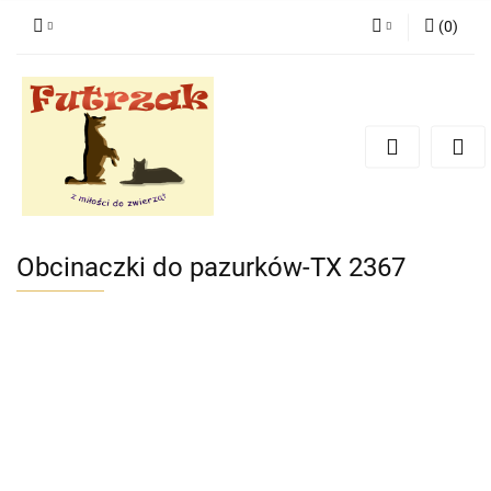
(
0
)
Zaloguj się
Zarejestruj się
Dodaj zgłoszenie
Zgody cookies
Obcinaczki do pazurków-TX 2367