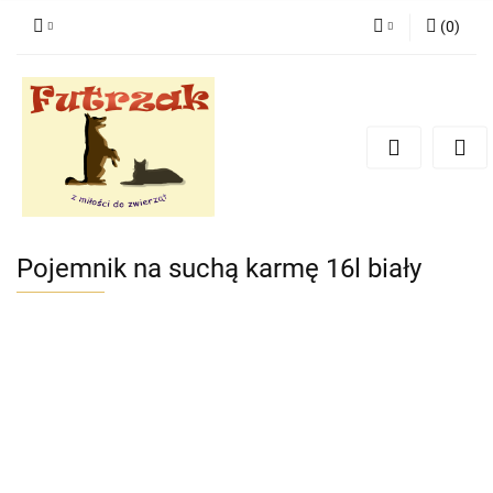
(
0
)
Zaloguj się
Zarejestruj się
Dodaj zgłoszenie
Zgody cookies
Pojemnik na suchą karmę 16l biały