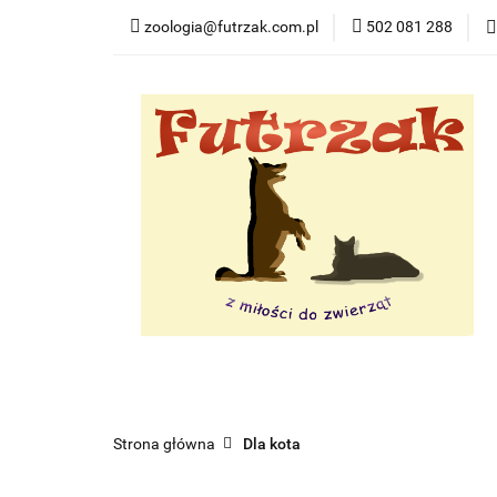
zoologia@futrzak.com.pl
502 081 288
Dla psa
Dla ko
Zobacz
Dla psa
Dla kota
Dla gryzoni
Dl
Strona główna
Dla kota