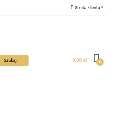
Strefa klienta
Ciebie
Zaloguj się
Zarejestruj się
Dodaj zgłoszenie
Zgody cookies
0,00 zł
0