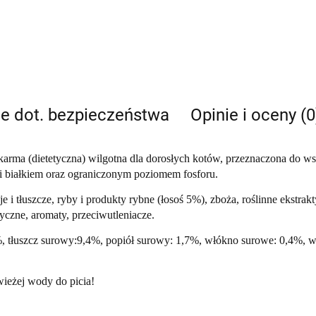
je dot. bezpieczeństwa
Opinie i oceny (0
rma (dietetyczna) wilgotna dla dorosłych kotów, przeznaczona do ws
 białkiem oraz ograniczonym poziomem fosforu.
 i tłuszcze, ryby i produkty rybne (łosoś 5%), zboża, roślinne ekstrak
tyczne, aromaty, przeciwutleniacze.
2%, tłuszcz surowy:9,4%, popiół surowy: 1,7%, włókno surowe: 0,4%, w
wieżej wody do picia!