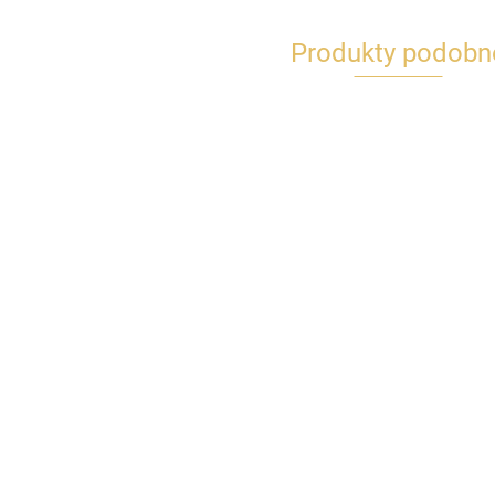
Produkty podobn
Catit Pixi Spinner
Catit Play Treat
zestaw części
Dozowni
Spinner bączek na
zamiennych
karmę l
przysmaki
33.99
47.99
Luxurio
49.99