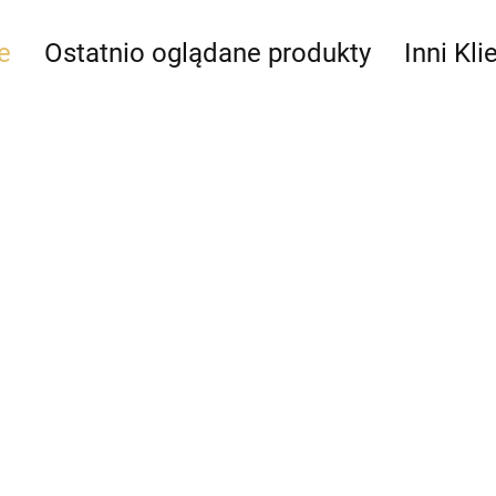
e
Ostatnio oglądane produkty
Inni Kli
Drapak
kartonowy
Drapak
szeroki
kartonowy
Dra
Drapak
36.99
Rekin-Y1166
kar
kartonowy Mimi
39.99
Cat
fala TX-48001
k Tasty na
39.
40.99
ub wodę/1,5l-
us