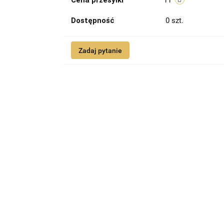
Cena przesyłki
11
Dostępność
0
szt.
Zadaj pytanie