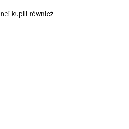
enci kupili również
Drapak
sizalowy KOT
pak
TX-43161
tonowy Wild
33.99
Drapak kartonowy z
 TX-48000
99
dwoma piłkami TX-
48009
47.99