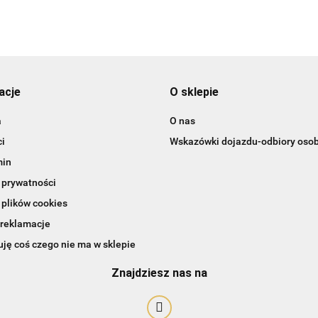
acje
O sklepie
a
O nas
i
Wskazówki dojazdu-odbiory osob
min
 prywatności
 plików cookies
 reklamacje
ję coś czego nie ma w sklepie
Art-Pol
Znajdziesz nas na