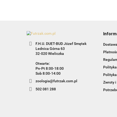
Inform
F.H.U. DUET-BUD Józef Smętek
Dostaw
Lednica Górna 63
Płatnośc
32-020 Wieliczka
Regula
Otwarte:
Polityka
Pn-Pt 8:00-18:00
Sob 8:00-14:00
Polityka
zoologia@futrzak.com.pl
Zwroty i
502 081 288
Potrzebu