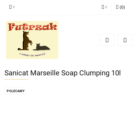
(
0
)
Zaloguj się
Zarejestruj się
Dodaj zgłoszenie
Zgody cookies
Sanicat Marseille Soap Clumping 10l
POLECAMY