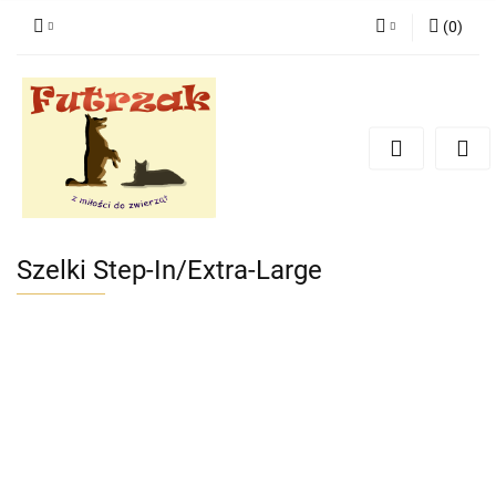
(
0
)
Zaloguj się
Zarejestruj się
Dodaj zgłoszenie
Zgody cookies
Szelki Step-In/Extra-Large