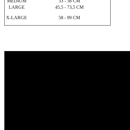
MEDIUM
33 - 58 CM
LARGE
45,5 - 73,5 CM
X-LARGE
58 - 99 CM