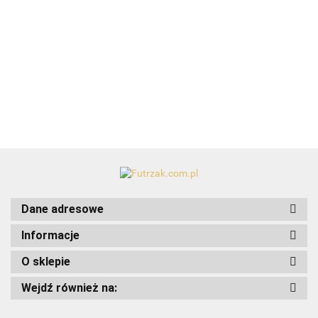
1
Bombki
plastikowe/czerwone/tuba-
14szt.
15.99
Dane adresowe
Informacje
Art-Pol
O sklepie
Wejdź również na: