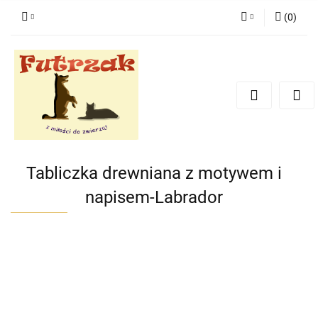
(
0
)
Zaloguj się
Zarejestruj się
Dodaj zgłoszenie
Zgody cookies
Tabliczka drewniana z motywem i
napisem-Labrador