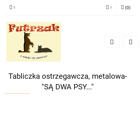
(
0
)
Zaloguj się
Zarejestruj się
Dodaj zgłoszenie
Zgody cookies
Tabliczka ostrzegawcza, metalowa-
"SĄ DWA PSY..."