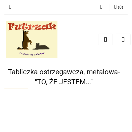
(
0
)
Zaloguj się
Zarejestruj się
Dodaj zgłoszenie
Zgody cookies
Tabliczka ostrzegawcza, metalowa-
"TO, ŻE JESTEM..."