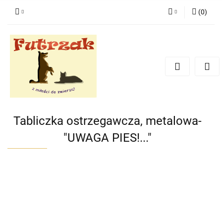
(
0
)
Zaloguj się
Zarejestruj się
Dodaj zgłoszenie
Zgody cookies
Tabliczka ostrzegawcza, metalowa-
"UWAGA PIES!..."