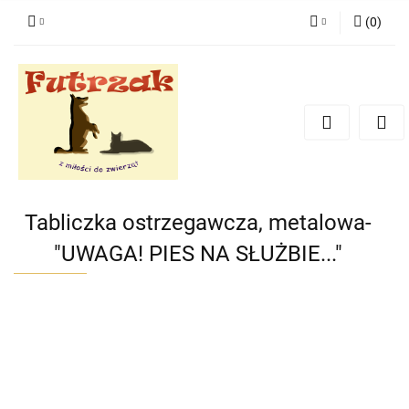
(
0
)
Zaloguj się
Zarejestruj się
Dodaj zgłoszenie
Zgody cookies
Tabliczka ostrzegawcza, metalowa-
"UWAGA! PIES NA SŁUŻBIE..."