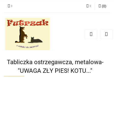
(
0
)
Zaloguj się
Zarejestruj się
Dodaj zgłoszenie
Zgody cookies
Tabliczka ostrzegawcza, metalowa-
"UWAGA ZŁY PIES! KOTU..."