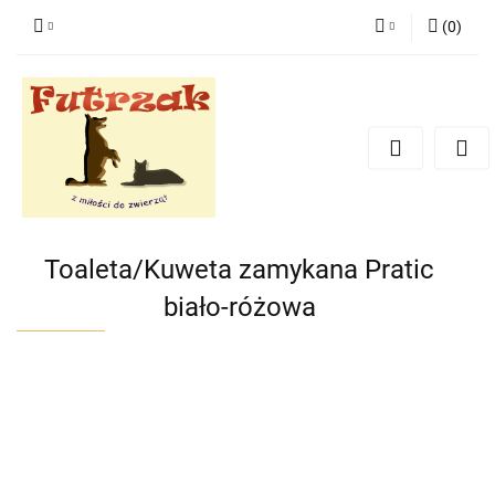
(
0
)
Zaloguj się
Zarejestruj się
Dodaj zgłoszenie
Zgody cookies
Toaleta/Kuweta zamykana Pratic
biało-różowa