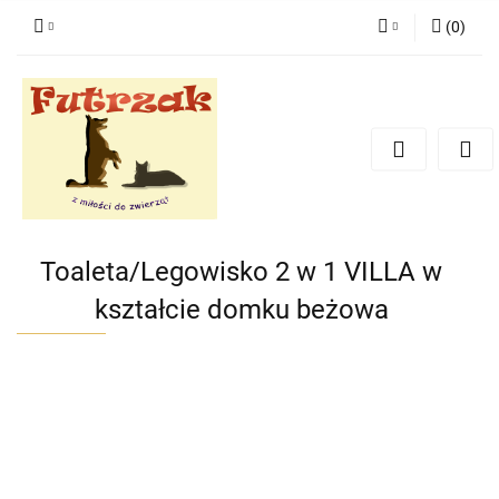
(
0
)
Zaloguj się
Zarejestruj się
Dodaj zgłoszenie
Zgody cookies
Toaleta/Legowisko 2 w 1 VILLA w
kształcie domku beżowa