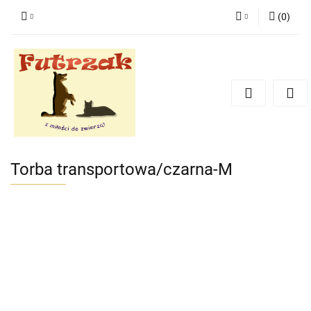
(
0
)
Zaloguj się
Zarejestruj się
Dodaj zgłoszenie
Zgody cookies
Torba transportowa/czarna-M