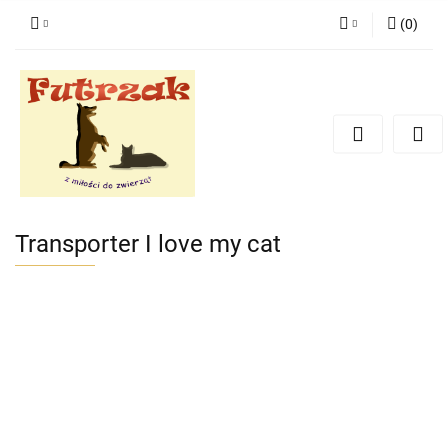
(
0
)
Zaloguj się
Zarejestruj się
Dodaj zgłoszenie
Zgody cookies
Transporter I love my cat