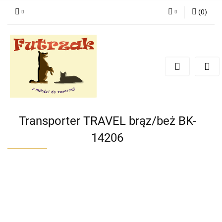
(
0
)
Zaloguj się
Zarejestruj się
Dodaj zgłoszenie
Zgody cookies
Transporter TRAVEL brąz/beż BK-
14206