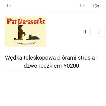
(
0
)
Zaloguj się
Zarejestruj się
Dodaj zgłoszenie
Zgody cookies
Wędka teleskopowa piórami strusia i
dzwoneczkiem-Y0200