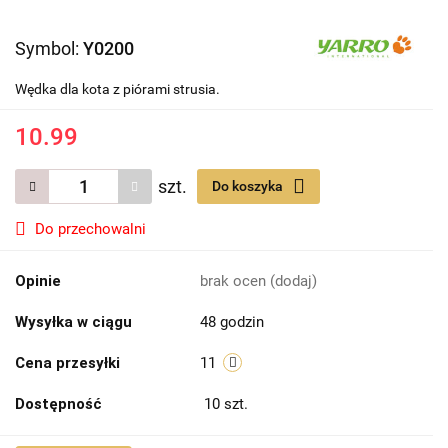
Symbol:
Y0200
Wędka dla kota z piórami strusia.
10.99
szt.
Do koszyka
Do przechowalni
Opinie
brak ocen
(dodaj)
Wysyłka w ciągu
48 godzin
Cena przesyłki
11
Dostępność
10
szt.