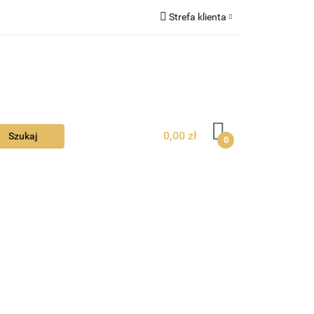
Strefa klienta
Ciebie
Zaloguj się
Zarejestruj się
Dodaj zgłoszenie
Zgody cookies
0,00 zł
0