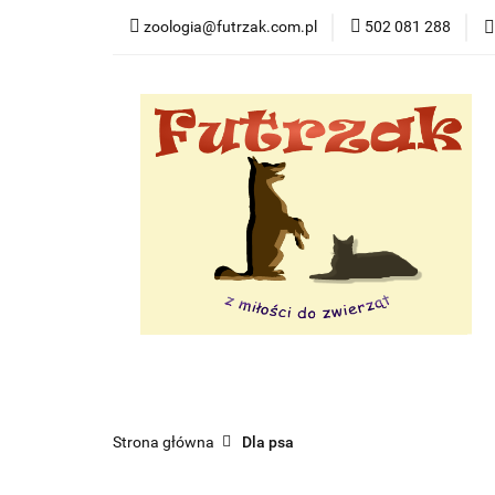
zoologia@futrzak.com.pl
502 081 288
Dla psa
Dla ko
Zobacz
Dla psa
Dla kota
Dla gryzoni
Dl
Strona główna
Dla psa