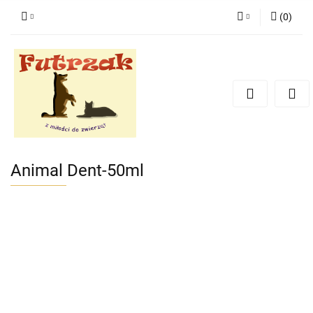
(
0
)
Zaloguj się
Zarejestruj się
Dodaj zgłoszenie
Zgody cookies
Animal Dent-50ml