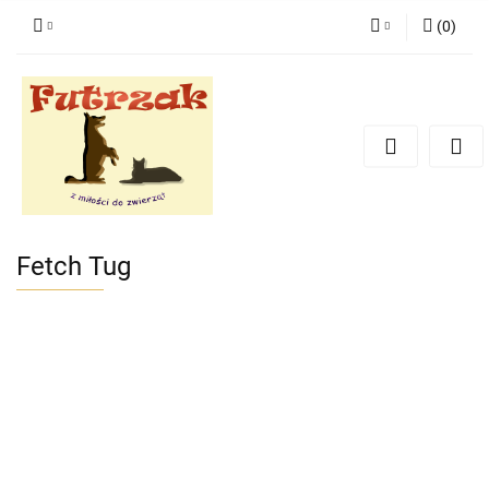
(
0
)
Zaloguj się
Zarejestruj się
Dodaj zgłoszenie
Zgody cookies
Fetch Tug