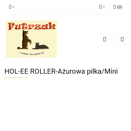
(
0
)
Zaloguj się
Zarejestruj się
Dodaj zgłoszenie
Zgody cookies
HOL-EE ROLLER-Ażurowa piłka/Mini