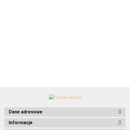
Adresówka
zabawka
BambooStick
BambooStick
"kość"-TX
dla psa
22.99
patyczki do
patyczki do
22762
TX-
14.49
uszu L/XL
uszu S/M
36208
19.99
19.99
50szt.
50szt.
Bandaż
elastyczny/5
17.99
Dane adresowe
Informacje