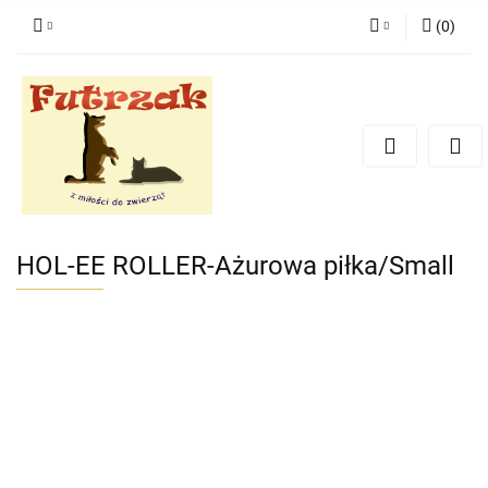
(
0
)
Zaloguj się
Zarejestruj się
Dodaj zgłoszenie
Zgody cookies
HOL-EE ROLLER-Ażurowa piłka/Small