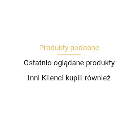
Produkty podobne
Ostatnio oglądane produkty
Inni Klienci kupili również
Cl
Ananas
Chinchilla
Ti
zabawka
Ball