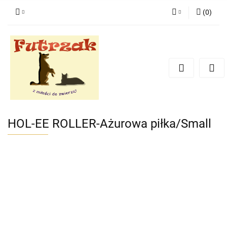
(
0
)
Zaloguj się
Zarejestruj się
Dodaj zgłoszenie
Zgody cookies
HOL-EE ROLLER-Ażurowa piłka/Small