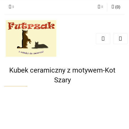
(
0
)
Zaloguj się
Zarejestruj się
Dodaj zgłoszenie
Zgody cookies
Kubek ceramiczny z motywem-Kot
Szary