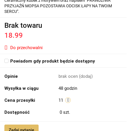
Ceramiczny kubek z motywem oraz napisem "PRAWDZIWA
PRZYJAŹŃ MOPSA POZOSTAWIA ODCISK ŁAPY NA TWOIM
SERCU".
Brak towaru
18.99
Do przechowalni
Powiadom gdy produkt będzie dostępny
Opinie
brak ocen
(dodaj)
Wysyłka w ciągu
48 godzin
Cena przesyłki
11
Dostępność
0
szt.
Zadaj pytanie