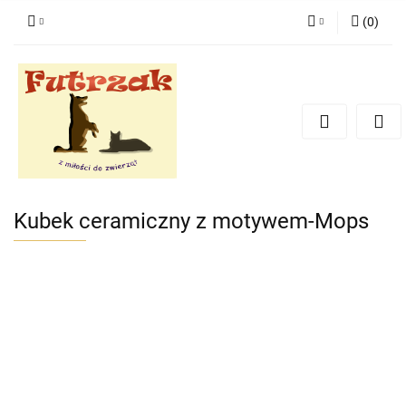
(
0
)
Zaloguj się
Zarejestruj się
Dodaj zgłoszenie
Zgody cookies
Kubek ceramiczny z motywem-Mops