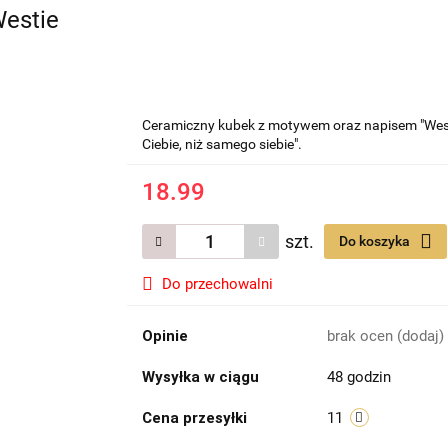
estie
Ceramiczny kubek z motywem oraz napisem "Westie 
Ciebie, niż samego siebie".
18.99
szt.
Do koszyka
Do przechowalni
Opinie
brak ocen
(dodaj)
Wysyłka w ciągu
48 godzin
Cena przesyłki
11