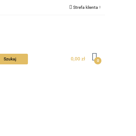
Strefa klienta
Ciebie
Zaloguj się
Zarejestruj się
Dodaj zgłoszenie
Zgody cookies
0,00 zł
0