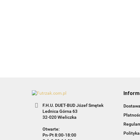
Białe ptaszki-
czarne-24szt.
Bombk
zawieszka na
złote s
15.99
chonikę
13.99
19.99
Inform
F.H.U. DUET-BUD Józef Smętek
Dostaw
Lednica Górna 63
Płatnośc
32-020 Wieliczka
Regula
Otwarte:
Polityka
Pn-Pt 8:00-18:00