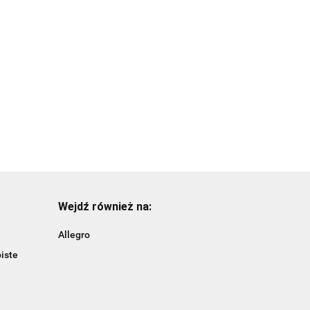
plastikowe/tuba-
Bombki
6szt.
15.99
plastikowe/złote/tuba-
14szt.
15.99
Wejdź również na:
Allegro
iste