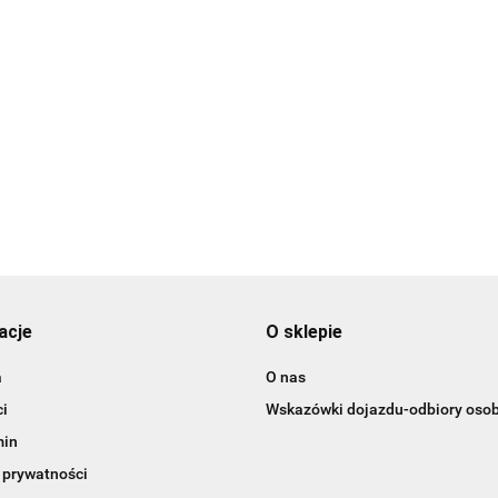
i plastikowe
erca-15 szt.
Bombki
Bombki
plastikowe/mroźna
plastikowe/czerwone/tuba-
mięta/16 sztuk
14szt.
19.99
15.99
acje
O sklepie
a
O nas
i
Wskazówki dojazdu-odbiory osob
min
 prywatności