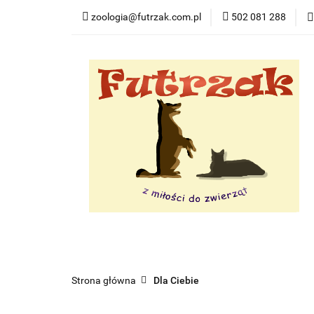
zoologia@futrzak.com.pl
502 081 288
Dla psa
Dla ko
Zobacz
Dla psa
Dla kota
Dla gryzoni
Dl
Strona główna
Dla Ciebie