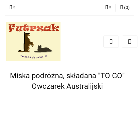
(
0
)
Zaloguj się
Zarejestruj się
Dodaj zgłoszenie
Zgody cookies
Miska podróżna, składana "TO GO"
Owczarek Australijski